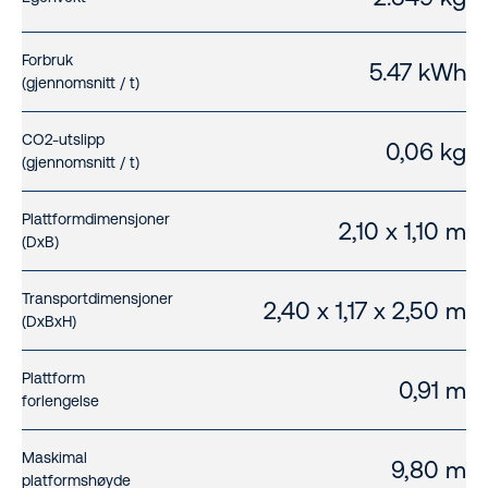
Forbruk
5.47 kWh
(gjennomsnitt / t)
CO2-utslipp
0,06 kg
(gjennomsnitt / t)
Plattformdimensjoner
2,10 x 1,10 m
(DxB)
Transportdimensjoner
2,40 x 1,17 x 2,50 m
(DxBxH)
Plattform
0,91 m
forlengelse
Maskimal
9,80 m
platformshøyde