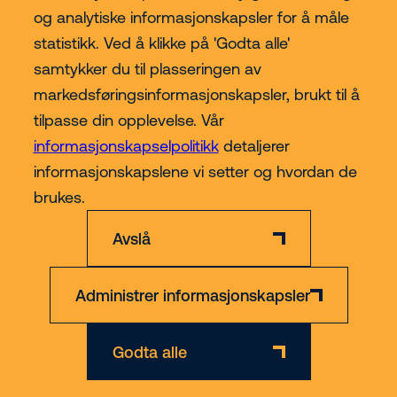
og analytiske informasjonskapsler for å måle
statistikk. Ved å klikke på 'Godta alle'
samtykker du til plasseringen av
Kjøp hos Riwal Norge
markedsføringsinformasjonskapsler, brukt til å
tilpasse din opplevelse. Vår
Contact
informasjonskapselpolitikk
detaljerer
informasjonskapslene vi setter og hvordan de
Mer
brukes.
Avslå
Administrer informasjonskapsler
Ansvarsfraskrivelse
Personvern- og informasjonskapsler
Org nr 891 223 862
Godta alle
© 2026 Riwal - All rights reserved