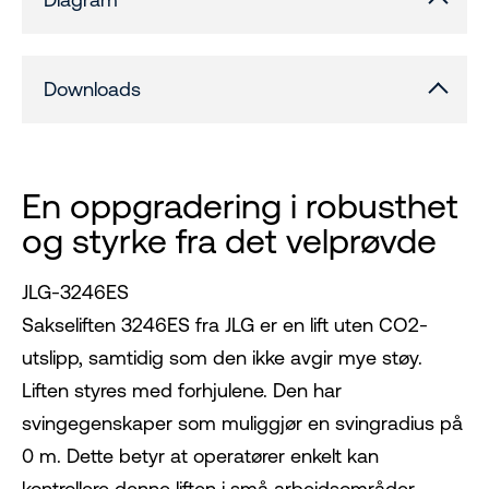
Downloads
En oppgradering i robusthet
og styrke fra det velprøvde
JLG-3246ES
Sakseliften 3246ES fra JLG er en lift uten CO2-
utslipp, samtidig som den ikke avgir mye støy.
Liften styres med forhjulene. Den har
svingegenskaper som muliggjør en svingradius på
0 m. Dette betyr at operatører enkelt kan
kontrollere denne liften i små arbeidsområder,