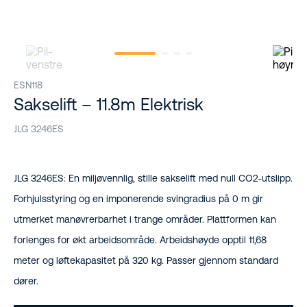
ESN118
Sakselift – 11.8m Elektrisk
JLG 3246ES
JLG 3246ES: En miljøvennlig, stille sakselift med null CO2-utslipp.
Forhjulsstyring og en imponerende svingradius på 0 m gir
utmerket manøvrerbarhet i trange områder. Plattformen kan
forlenges for økt arbeidsområde. Arbeidshøyde opptil 11,68
meter og løftekapasitet på 320 kg. Passer gjennom standard
dører.