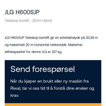
JLG H600SJP
Teleskop bomlift - 20.0m Hybrid
JLG H600SJP Teleskop bomlift gir en arbeidshøyde på 20,39 m
og maksimalt 20 m horisontal rekkevidde. Maksimal
løftekapasitet for denne JLG er 227 kg.
Send forespørsel
Når du kjøper en brukt eller ny maskin fra
Riwal, tar vi oss tid til å forstå dine ønsker og
krav.