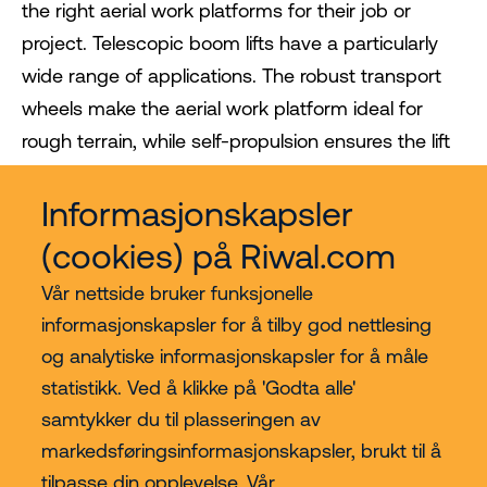
the right aerial work platforms for their job or
project. Telescopic boom lifts have a particularly
wide range of applications. The robust transport
wheels make the aerial work platform ideal for
rough terrain, while self-propulsion ensures the lift
is easy to move.
Informasjonskapsler
(cookies) på Riwal.com
Vår nettside bruker funksjonelle
informasjonskapsler for å tilby god nettlesing
og analytiske informasjonskapsler for å måle
statistikk. Ved å klikke på 'Godta alle'
samtykker du til plasseringen av
Kjøp hos Riwal Norge
markedsføringsinformasjonskapsler, brukt til å
tilpasse din opplevelse. Vår