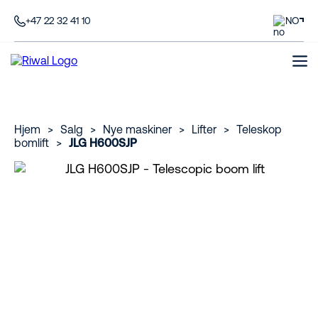
+47 22 32 41 10
NO
Hjem
>
Salg
>
Nye maskiner
>
Lifter
>
Teleskop
bomlift
>
JLG H600SJP