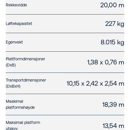
20,00 m
Rekkevidde
227 kg
Løftekapasitet
8.015 kg
Egenvekt
Plattformdimensjoner
1,38 x 0,76 m
(DxB)
Transportdimensjoner
10,15 x 2,42 x 2,54 m
(DxBxH)
Maskimal
18,39 m
platformshøyde
Maksimal platform
13,54 m
utskyv