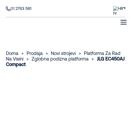
01 2763 581
HR
Doma
>
Prodaja
>
Novi strojevi
>
Platforma Za Rad
Na Visini
>
Zglobna podizna platforma
>
JLG EC450AJ
Compact