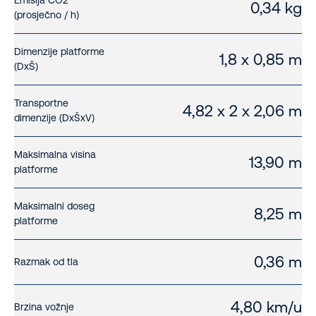
Emisija CO2
0,34 kg
(prosječno / h)
Dimenzije platforme
1,8 x 0,85 m
(DxŠ)
Transportne
4,82 x 2 x 2,06 m
dimenzije (DxŠxV)
Maksimalna visina
13,90 m
platforme
Maksimalni doseg
8,25 m
platforme
0,36 m
Razmak od tla
4,80 km/u
Brzina vožnje