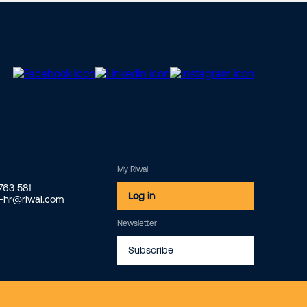
My Riwal
2763 581
Log in
o-hr@riwal.com
Newsletter
Subscribe