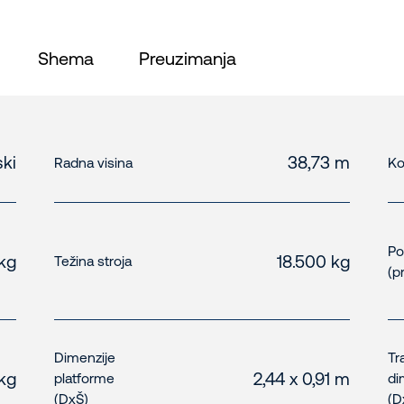
Shema
Preuzimanja
ski
38,73 m
Radna visina
Ko
Po
kg
18.500 kg
Težina stroja
(p
Dimenzije
Tr
 kg
2,44 x 0,91 m
platforme
di
(DxŠ)
(D