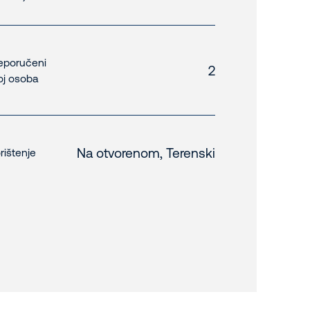
eporučeni
2
oj osoba
Na otvorenom, Terenski
rištenje