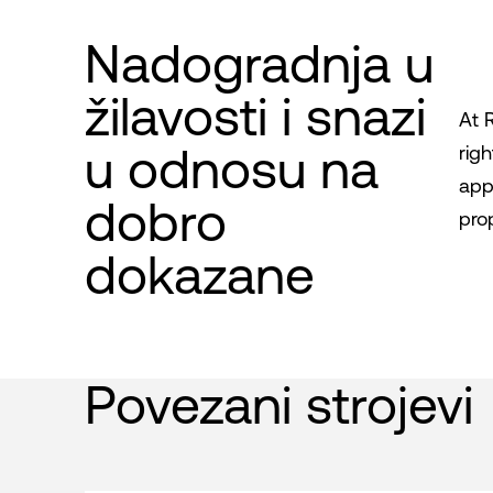
Nadogradnja u
žilavosti i snazi ​​
At 
u odnosu na
righ
app
dobro
pro
dokazane
Povezani strojevi