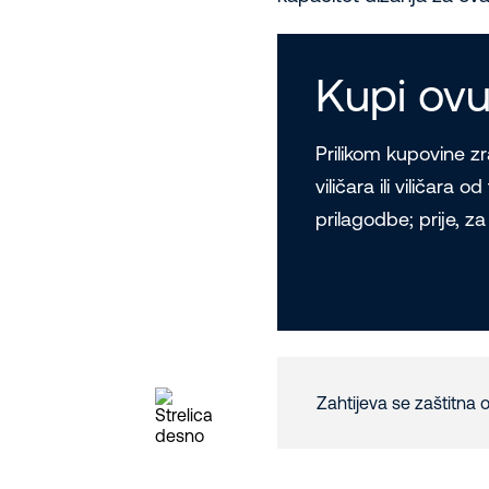
Kupi ovu
Prilikom kupovine z
viličara ili viličara 
prilagodbe; prije, z
Zahtijeva se zaštitna