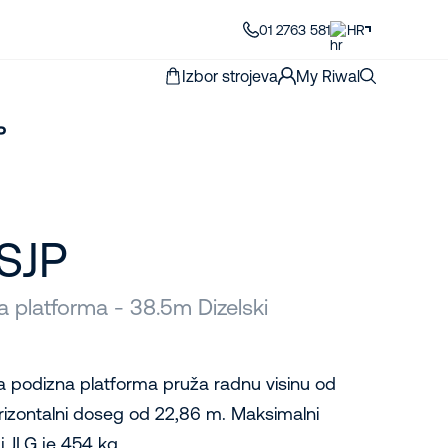
01 2763 581
HR
Izbor strojeva
My Riwal
P
SJP
 platforma - 38.5m Dizelski
 podizna platforma pruža radnu visinu od
rizontalni doseg od 22,86 m. Maksimalni
j JLG je 454 kg.