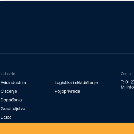
Industrije
Contact
T: 01 
Avioindustrija
Logistika i skladištenje
M: inf
Čišćenje
Poljoprivreda
Događanja
Graditeljstvo
Ličioci