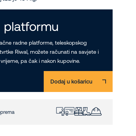
 platformu
račne radne platforme, teleskopskog
od tvrtke Riwal, možete računati na savjete i
a vrijeme, pa čak i nakon kupovine.
Dodaj u košaricu
 oprema