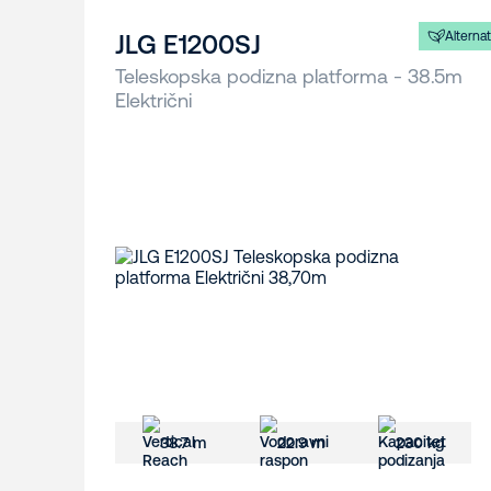
Alternat
JLG E1200SJ
Teleskopska podizna platforma - 38.5m
Električni
38.7 m
22.9 m
230 kg