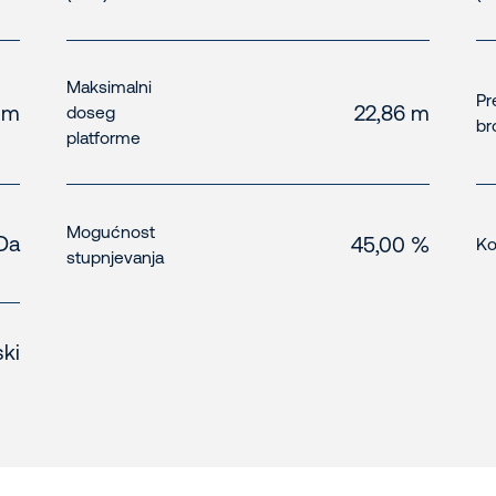
Maksimalni
Pr
 m
22,86 m
doseg
br
platforme
Mogućnost
Da
45,00 %
Ko
stupnjevanja
ski