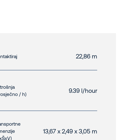
22,86 m
ntaktiraj
trošnja
9.39 l/hour
rosječno / h)
ansportne
13,67 x 2,49 x 3,05 m
menzije
xŠxV)