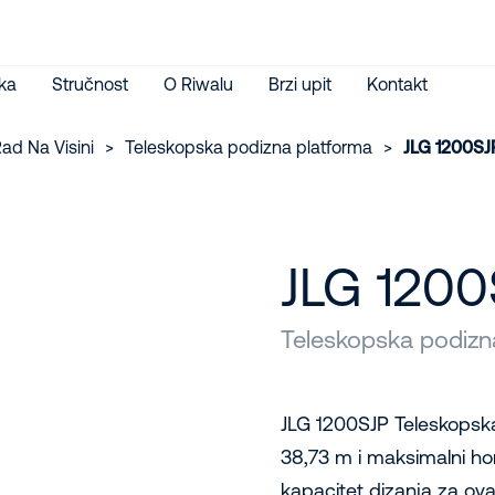
ka
Stručnost
O Riwalu
Brzi upit
Kontakt
ad Na Visini
>
Teleskopska podizna platforma
>
JLG 1200SJ
JLG 1200
Teleskopska podizna
JLG 1200SJP Teleskopska
38,73 m i maksimalni ho
kapacitet dizanja za ova