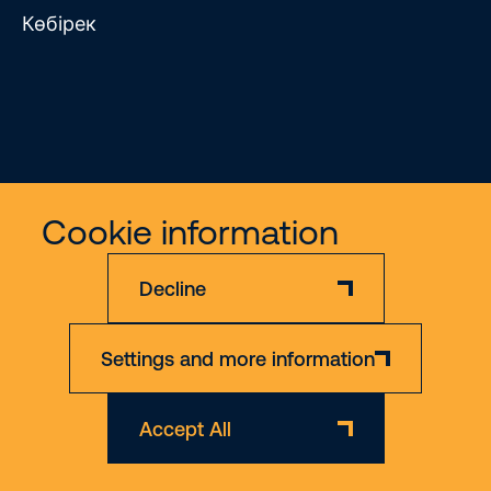
Көбірек
Жауапкершіліктен бас тарту
Құпиялылық саясаты
Cookie information
© 2026 Riwal - All rights reserved
Decline
Settings and more information
Accept All