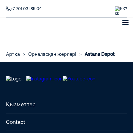
+7 701 031 85 04
KK
Артқа
>
Орналасқан жерлері
>
Astana Depot
Қызметтер
Contact