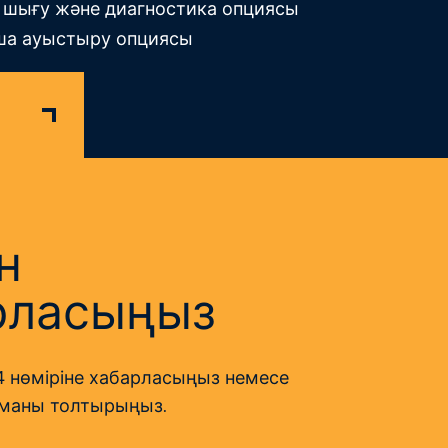
а шығу және диагностика опциясы
а ауыстыру опциясы
н
рласыңыз
 04 нөміріне хабарласыңыз немесе
рманы толтырыңыз.