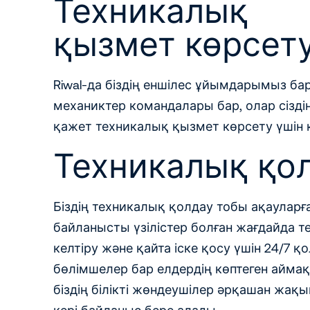
Техникалық
қызмет көрсет
Riwal-да біздің еншілес ұйымдарымыз бар 
механиктер командалары бар, олар сізд
қажет техникалық қызмет көрсету үшін к
Техникалық қо
Біздің техникалық қолдау тобы ақауларғ
байланысты үзілістер болған жағдайда 
келтіру және қайта іске қосу үшін 24/7 қо
бөлімшелер бар елдердің көптеген айма
біздің білікті жөндеушілер әрқашан жақ