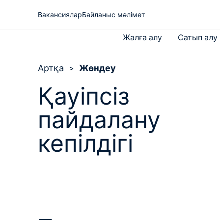
Вакансиялар
Байланыс мәлімет
Жалға алу
Сатып алу
Артқа
>
Жөндеу
Қауіпсіз
Жаңа машиналар
Riwal туралы
Көтергіш жұмыс
пайдалану
Б/у машиналар
Сараптама
платформасы
Жаңалықтар
Телескопты тиегіштер
Халықаралық жалдау
кепілдігі