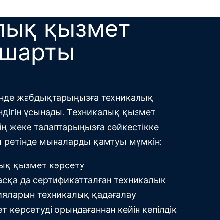
лық қызмет
 шарты
ізінде жабдықтарыңызға техникалық
ндігін ұсынады. Техникалық қызмет
ің жеке талаптарыңызға сәйкестікке
л ретінде мыналарды қамтуы мүмкін:
ық қызмет көрсету
асқа да сертификатталған техникалық
ияларын техникалық қадағалау
 көрсетуді орындағаннан кейін кепілдік