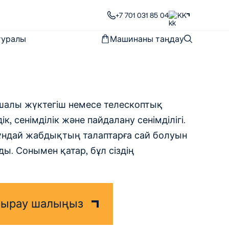
+7 701 031 85 04
KK
 туралы
Машинаны таңдау
 ашалы жүктегіш немесе телескоптық
к, сенімділік және пайдалану сенімділігі.
мұндай жабдықтың талаптарға сай болуын
ы. Сонымен қатар, бұл сіздің
оңырау шалыңыз