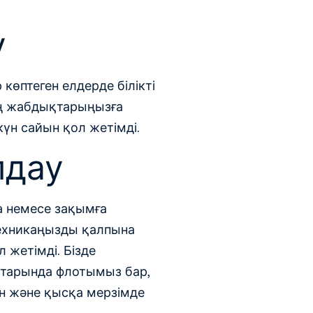
у
көптеген елдерде білікті
ің жабдықтарыңызға
үн сайын қол жетімді.
лдау
а немесе зақымға
техникаңызды қалпына
л жетімді. Бізде
қтарында флотымыз бар,
ын және қысқа мерзімде