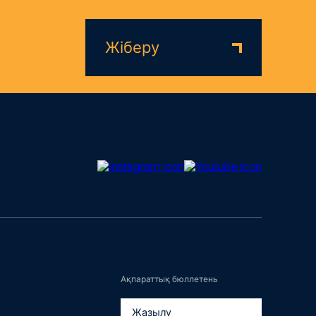
Жіберу
Ақпараттық бюллетень
Жазылу