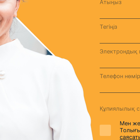
Атыңыз
Тегіңiз
Электрондық 
Телефон нөмір
Құпиялылық с
Мен же
Толығы
саясат