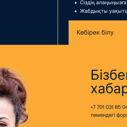
Сіздің алаңыңызғ
Жабдықты уақытш
Көбірек білу
Бізбе
хаба
+7 701 031 85
төмендегі фо