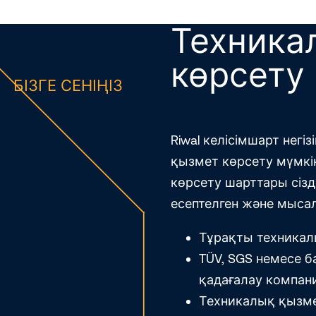
Техника
көрсету
БІЗГЕ СЕНІҢІЗ
Riwal келісімшарт нег
қызмет көрсету мүмкі
көрсету шарттары сізд
есептелген және мыса
Тұрақты техникал
TÜV, SGS немесе б
қадағалау компан
Техникалық қызмет