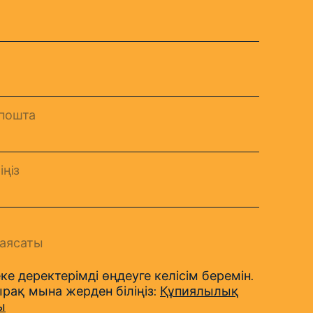
пошта
іңiз
аясаты
ке деректерімді өңдеуге келісім беремін.
рақ мына жерден біліңіз:
Құпиялылық
ы