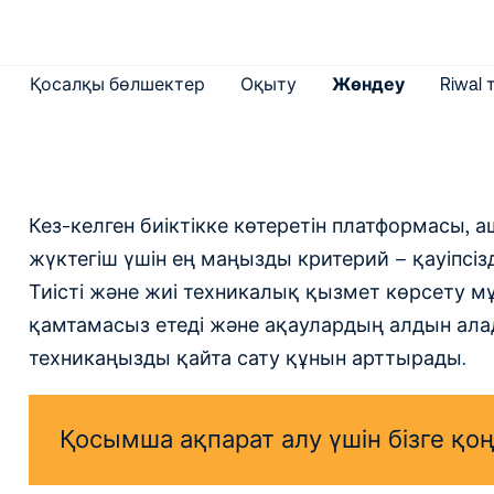
Қосалқы бөлшектер
Оқыту
Жөндеу
Riwal
Кез-келген биіктікке көтеретін платформасы,
жүктегіш үшін ең маңызды критерий – қауіпсізді
Тиісті және жиі техникалық қызмет көрсету 
қамтамасыз етеді және ақаулардың алдын алад
техникаңызды қайта сату құнын арттырады.
Қосымша ақпарат алу үшін бізге қ