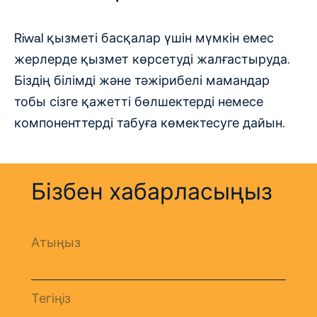
Riwal қызметі басқалар үшін мүмкін емес
жерлерде қызмет көрсетуді жалғастыруда.
Біздің білімді және тәжірибелі мамандар
тобы сізге қажетті бөлшектерді немесе
компоненттерді табуға көмектесуге дайын.
Бізбен хабарласыңыз
Атыңыз
Тегіңiз