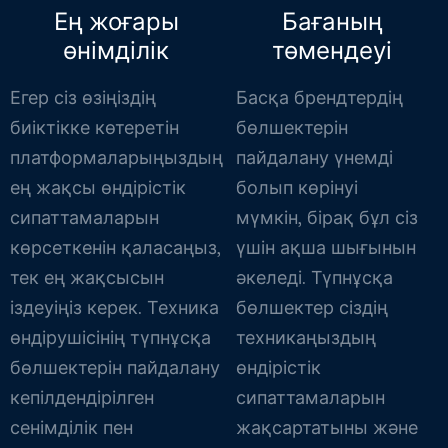
Ең жоғары
Бағаның
өнімділік
төмендеуі
Егер сіз өзіңіздің
Басқа брендтердің
биіктікке көтеретін
бөлшектерін
платформаларыңыздың
пайдалану үнемді
ең жақсы өндірістік
болып көрінуі
сипаттамаларын
мүмкін, бірақ бұл сіз
көрсеткенін қаласаңыз,
үшін ақша шығынын
тек ең жақсысын
әкеледі. Түпнұсқа
іздеуіңіз керек. Техника
бөлшектер сіздің
өндірушісінің түпнұсқа
техникаңыздың
бөлшектерін пайдалану
өндірістік
кепілдендірілген
сипаттамаларын
сенімділік пен
жақсартатыны және