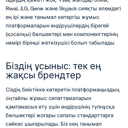
Riwal, JLG, Genie және Skyjack сияқты әлемдегі
ең ірі және танымал көтергіш жұмыс
платформаларын өндірушілердің бірегей
(қосалқы) бөлшектері мен компоненттерінің
нөмірі бірінші жеткізушісi болып табылады.
Біздің ұсыныс: тек ең
жақсы брендтер
Сіздің биіктікке көтеретін платформаңыздың
оңтайлы жұмыс сипаттамаларын
қамтамасыз ету үшін өндірушінің түпнұсқа
бөлшектері жоғары сапалы стандарттарға
сәйкес шығарылады. Біз кең танымал