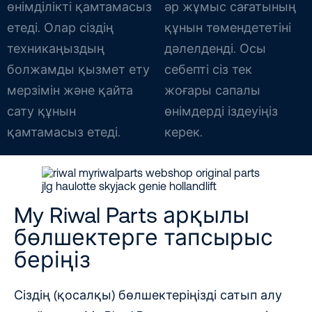
өнімділікті қамтамасыз
әр жұмыс сағатының
етеді. Олар сіздің
құнын төмендететіні
техникаңыздың
дәлелденді. Осы
болжамды қызмет ету
себепті сіз тек
мерзімін және қайта
жоғары сапалы
сату құнын
өнімдерді іздеуіңіз
қамтамасыз етеді.
керек.
My Riwal Parts арқылы
бөлшектерге тапсырыс
беріңіз
Сіздің (қосалқы) бөлшектеріңізді сатып алу