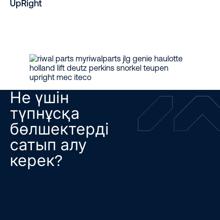
UpRight
Не үшін
түпнұсқа
бөлшектерді
сатып алу
керек?