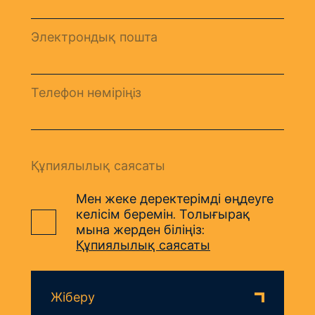
Электрондық пошта
Телефон нөміріңiз
Құпиялылық саясаты
Мен жеке деректерімді өңдеуге
келісім беремін. Толығырақ
мына жерден біліңіз:
Құпиялылық саясаты
Жіберу