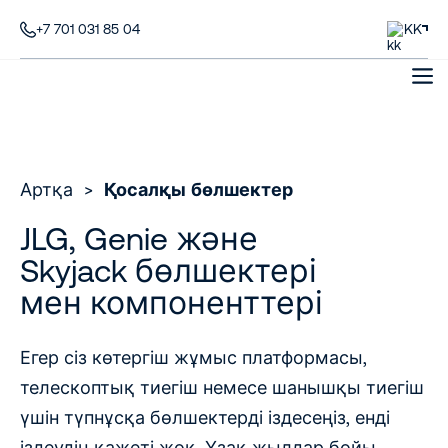
+7 701 031 85 04
KK
Артқа
>
Қосалқы бөлшектер
JLG, Genie және
Skyjack бөлшектері
мен компоненттері
Егер сіз көтергіш жұмыс платформасы,
телескоптық тиегіш немесе шанышқы тиегіш
үшін түпнұсқа бөлшектерді іздесеңіз, енді
іздеудің қажеті жоқ. Ұзақ жылдар бойы,