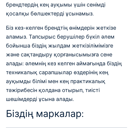
брендтердің кең ауқымы үшін сенімді
қосалқы бөлшектерді ұсынамыз.
Біз кез-келген брендтің өнімдерін жеткізе
аламыз. Тапсырыс берушілер бүкіл әлем
бойынша біздің жылдам жеткізілімімізге
және сақтандыру қорғанысымызға сене
алады: әлемнің кез келген аймағында біздің
техникалық сарапшылар өздерінің кең
ауқымды білімі мен кең практикалық
тәжірибесін қолдана отырып, тиісті
шешімдерді ұсына алады.
Біздің маркалар: