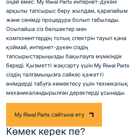
оңай емес: My Riwal Parts интернет-дүкені
арқылы тапсырыс беру жылдам, қарапайым
және сенімді процедура болып табылады.
Осылайша сіз бөлшектер мен
компоненттердің толық спектрін тауып қана
қоймай, интернет-дүкен сіздің
тапсырыстарыңызды бақылауға мүмкіндік
береді. Қызметті жақсарту үшін My Riwal Parts
сіздің талғамыңызға сәйкес қажетті
өнімдерді табуға көмектесу үшін техникалық
механикаландырылған деректерді ұсынады.
My Riwal Parts сайтына өту
Көмек керек пе?