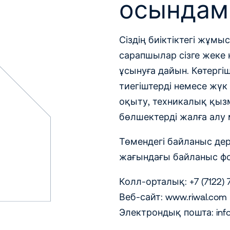
осындам
Сіздің биіктіктегі жұмы
сарапшылар сізге жеке 
ұсынуға дайын. Көтерг
тиегіштерді немесе жүк 
оқыту, техникалық қыз
бөлшектерді жалға алу 
Төмендегі байланыс дер
жағындағы байланыс ф
Колл-орталық: +7 (7122) 
Веб-сайт: www.riwal.com
Электрондық пошта: info