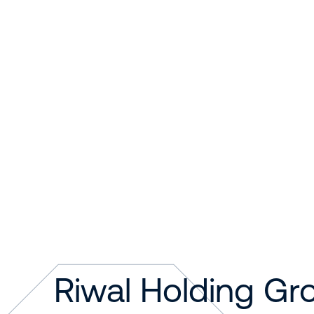
Group-қ
хабарла
Riwal Holding Gr