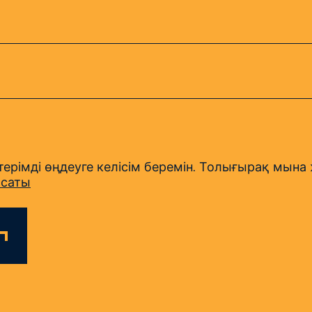
ерімді өңдеуге келісім беремін. Толығырақ мына ж
ясаты