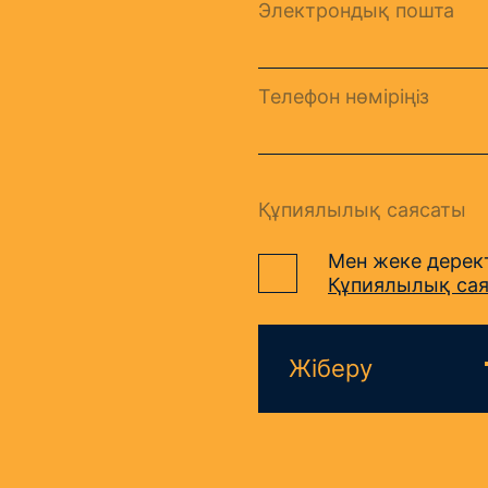
Электрондық пошта
Телефон нөміріңiз
Құпиялылық саясаты
Мен жеке дерект
Құпиялылық са
Жіберу