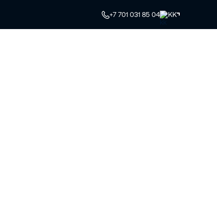
+7 701 031 85 04
KK
туралы
Машинаны таңдау