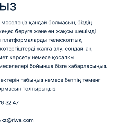
ыз
с мәселеңіз қандай болмасын, біздің
кеңес беруге және ең жақсы шешімді
іш платформаларды телескоптық
көтергіштерді жалға алу, сондай-ақ
мет көрсету немесе қосалқы
мәселелері бойынша бізге хабарласыңыз.
ектерін табыңыз немесе беттің төменгі
ормасын толтырыңыз.
76 32 47
.kz@riwal.com