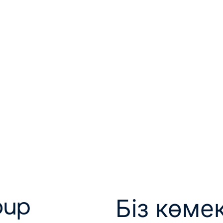
а
сыңыз
oup
Біз көме