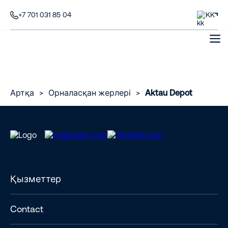
+7 701 031 85 04
KK
Артқа
>
Орналасқан жерлері
>
Aktau Depot
Қызметтер
Contact