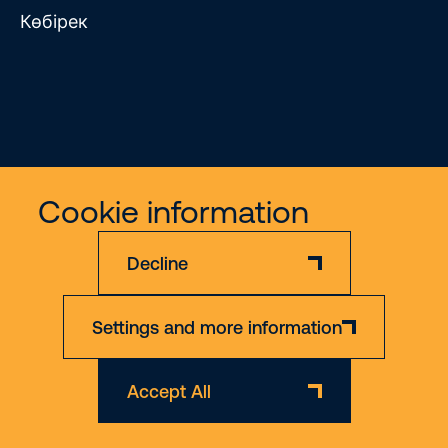
Көбірек
Жауапкершіліктен бас тарту
Құпиялылық саясаты
Cookie information
© 2026 Riwal - All rights reserved
Decline
Settings and more information
Accept All