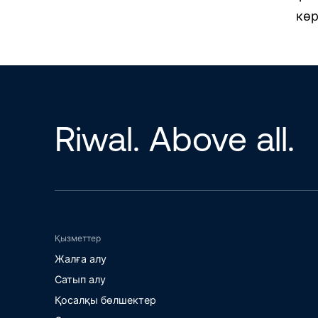
көр
Riwal. Above all.
Қызметтер
Жалға алу
Сатып алу
Қосалқы бөлшектер