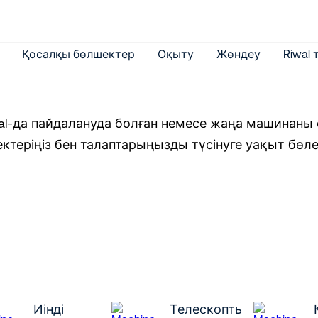
Қосалқы бөлшектер
Оқыту
Жөндеу
Riwal
al-да пайдалануда болған немесе жаңа машинаны с
ектеріңіз бен талаптарыңызды түсінуге уақыт бөле
Иінді
Телескоптық