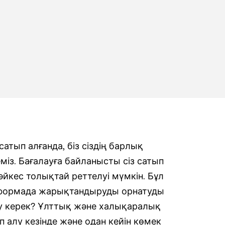
атып алғанда, біз сіздің барлық
міз. Бағалауға байланысты сіз сатып
әйкес толықтай реттелуі мүмкін. Бұл
латформада жарықтандыруды орнатуды
алу керек? Ұлттық және халықаралық
 алу кезінде және одан кейін көмек