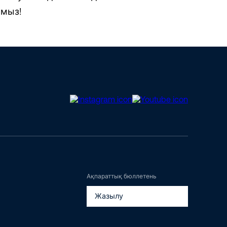
амыз!
Ақпараттық бюллетень
Жазылу