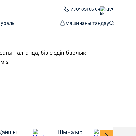
+7 701 031 85 04
KK
 туралы
Машинаны таңдау
атып алғанда, біз сіздің барлық
міз.
Қайшы
Шынжыр
Өрмек