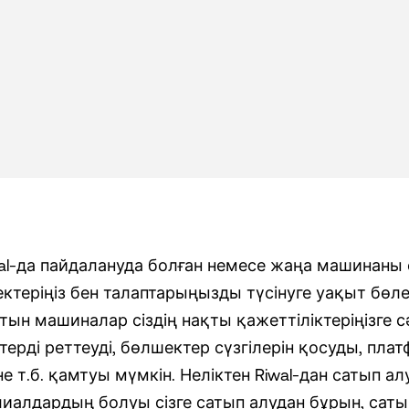
al-да пайдалануда болған немесе жаңа машинаны с
ектеріңіз бен талаптарыңызды түсінуге уақыт бөле
тын машиналар сіздің нақты қажеттіліктеріңізге с
терді реттеуді, бөлшектер сүзгілерін қосуды, п
е т.б. қамтуы мүмкін. Неліктен Riwal-дан сатып 
иалдардың болуы сізге сатып алудан бұрын, сатып