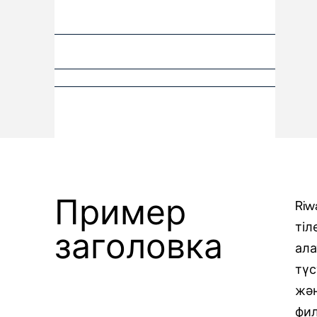
Пример
Riw
тіл
заголовка
ала
түс
жән
фил