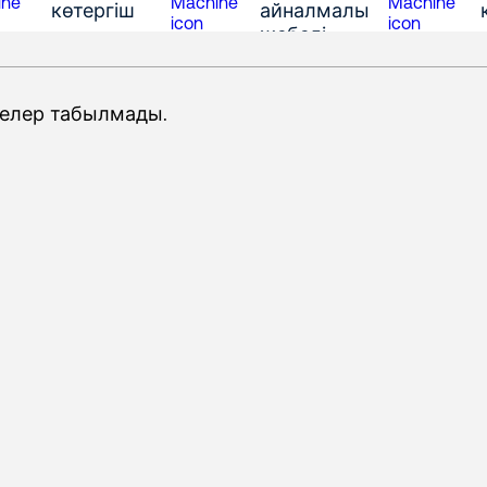
көтергіш
айналмалы
жебелі
жүктегіш
елер табылмады.