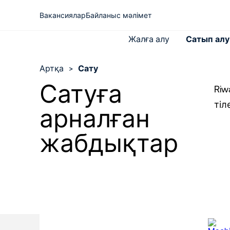
Вакансиялар
Байланыс мәлімет
Жалға алу
Сатып алу
Артқа
>
Сату
Сатуға
Riw
тіл
Жаңа машиналар
Riwal туралы
арналған
Көтергіш жұмыс
Б/у машиналар
Сараптама
платформасы
Жаңалықтар
Телескопты тиегіштер
жабдықтар
Халықаралық жалдау