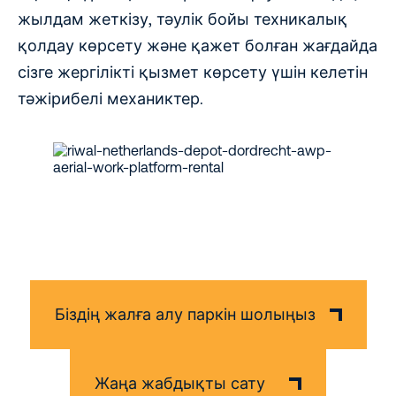
жылдам жеткізу, тәулік бойы техникалық
қолдау көрсету және қажет болған жағдайда
сізге жергілікті қызмет көрсету үшін келетін
тәжірибелі механиктер.
Біздің жалға алу паркін шолыңыз
Жаңа жабдықты сату