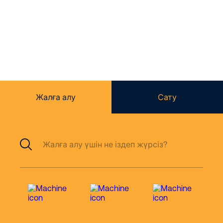
жалға беріледі
және сатылады.
Жалға алу
Сату