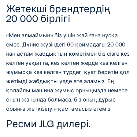
Жетекші брендтердің
20 000 бірлігі
«Мен алмаймын» біз үшін жай ғана нұсқа
емес. Дүние жүзіндегі 60 қоймадағы 20 000-
нан астам жабдықтың көмегімен біз сізге кез
келген уақытта, кез келген жерде кез келген
жұмысқа кез келген түрдегі қуат беретін қол
жетімді жабдықты уәде ете аламыз. Ең
қолайлы машина жұмыс орныңызда немесе
оның жанында болмаса, біз оның дұрыс
орынға жеткізілуін қамтамасыз етеміз.
Ресми JLG дилері.