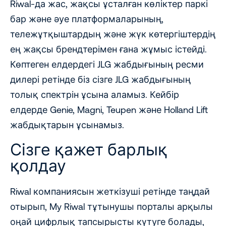
Riwal-да жас, жақсы ұсталған көліктер паркі
бар және әуе платформаларының,
тележұтқыштардың және жүк көтергіштердің
ең жақсы брендтерімен ғана жұмыс істейді.
Көптеген елдердегі JLG жабдығының ресми
дилері ретінде біз сізге JLG жабдығының
толық спектрін ұсына аламыз. Кейбір
елдерде Genie, Magni, Teupen және Holland Lift
жабдықтарын ұсынамыз.
Сізге қажет барлық
қолдау
Riwal компаниясын жеткізуші ретінде таңдай
отырып, My Riwal тұтынушы порталы арқылы
оңай цифрлық тапсырысты күтуге болады,