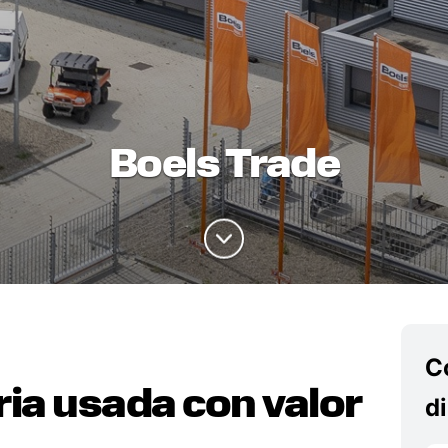
Boels Trade
C
a usada con valor
d