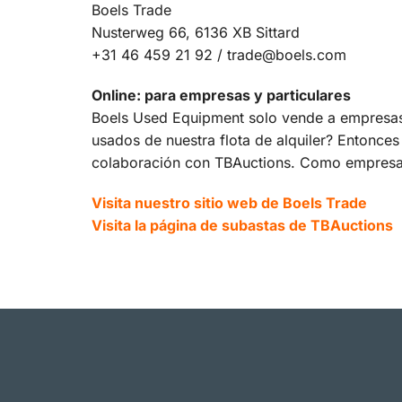
Boels Trade
Nusterweg 66, 6136 XB Sittard
+31 46 459 21 92 / trade@boels.com
Online: para empresas y particulares
Boels Used Equipment solo vende a empresas.
usados de nuestra flota de alquiler? Entonces
colaboración con TBAuctions. Como empresa,
Visita nuestro sitio web de Boels Trade
Visita la página de subastas de TBAuctions