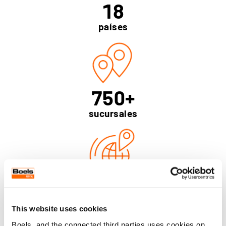
18
países
750
+
sucursales
840000
+
artículos de alquiler
This website uses cookies
Boels, and the connected third parties uses cookies on