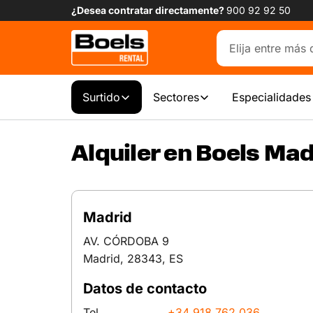
¿Desea contratar directamente?
900 92 92 50
Surtido
Sectores
Especialidades
Alquiler en Boels Mad
Madrid
AV. CÓRDOBA 9
Madrid, 28343, ES
Datos de contacto
Tel.
+34 918 762 036