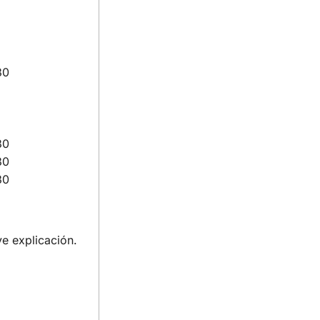
30
30
30
30
ve explicación.