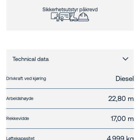
Sikkerhetsutstyr påkrevd
Technical data
Diesel
Drivkraft ved kjøring
22,80 m
Arbeidshøyde
17,00 m
Rekkevidde
4.999 kg
Løftekapasitet