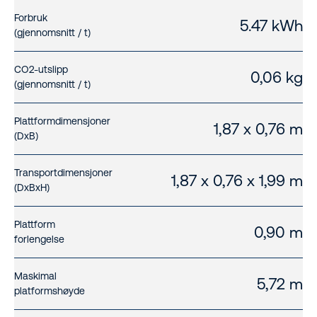
Forbruk
5.47 kWh
(gjennomsnitt / t)
CO2-utslipp
0,06 kg
(gjennomsnitt / t)
Plattformdimensjoner
1,87 x 0,76 m
(DxB)
Transportdimensjoner
1,87 x 0,76 x 1,99 m
(DxBxH)
Plattform
0,90 m
forlengelse
Maskimal
5,72 m
platformshøyde