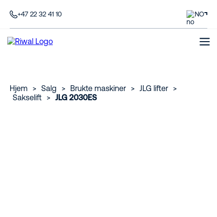
+47 22 32 41 10
NO
Hjem
>
Salg
>
Brukte maskiner
>
JLG lifter
>
Sakselift
>
JLG 2030ES