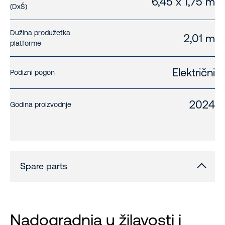
6,45 x 1,75 m
(DxŠ)
Dužina produžetka
2,01 m
platforme
Električni
Podizni pogon
2024
Godina proizvodnje
Spare parts
Nadogradnja u žilavosti i