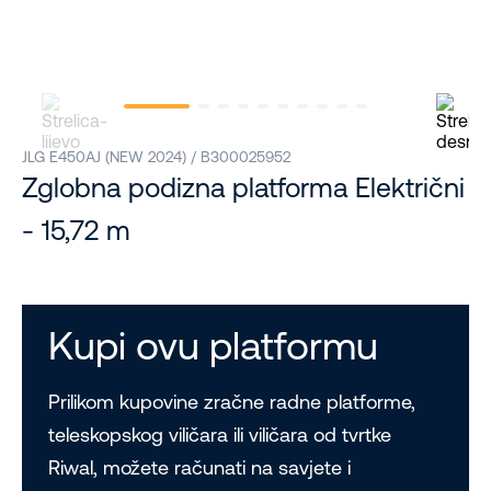
JLG E450AJ (NEW 2024) / B300025952
Zglobna podizna platforma Električni
- 15,72 m
Kupi ovu platformu
Prilikom kupovine zračne radne platforme,
teleskopskog viličara ili viličara od tvrtke
Riwal, možete računati na savjete i