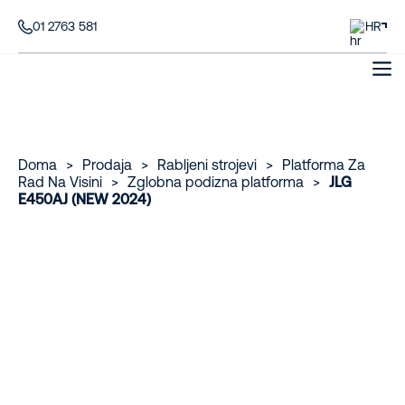
01 2763 581
HR
Doma
>
Prodaja
>
Rabljeni strojevi
>
Platforma Za
Rad Na Visini
>
Zglobna podizna platforma
>
JLG
E450AJ (NEW 2024)