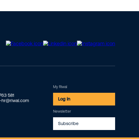
My Riwal
2763 581
Log in
o-hr@riwal.com
Newsletter
Subscribe