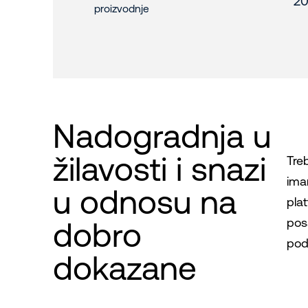
20
proizvodnje
Nadogradnja u
žilavosti i snazi ​​
Treb
ima
u odnosu na
pla
pos
dobro
podi
dokazane