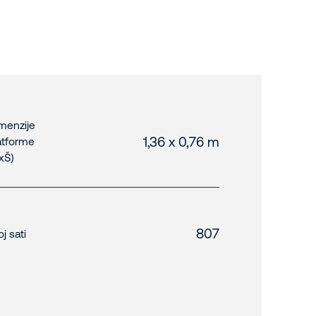
menzije
1,36 x 0,76 m
atforme
xŠ)
807
oj sati