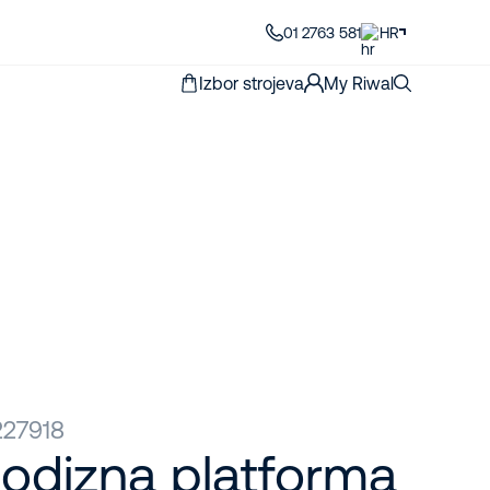
01 2763 581
HR
Izbor strojeva
My Riwal
227918
odizna platforma