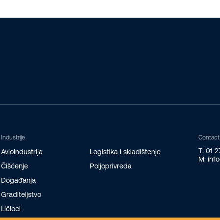
Industrije
Contact
T: 01 
Avioindustrija
Logistika i skladištenje
M: inf
Čišćenje
Poljoprivreda
Događanja
Graditeljstvo
Ličioci