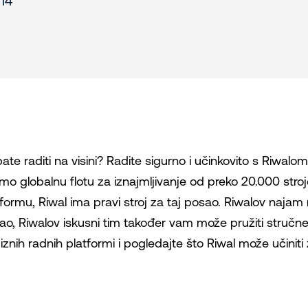
14
ate raditi na visini? Radite sigurno i učinkovito s Riwalom
mo globalnu flotu za iznajmljivanje od preko 20.000 str
tformu, Riwal ima pravi stroj za taj posao. Riwalov naja
ao, Riwalov iskusni tim također vam može pružiti stručn
znih radnih platformi i pogledajte što Riwal može učiniti