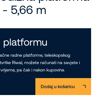
i - 5,66 m
 platformu
račne radne platforme, teleskopskog
od tvrtke Riwal, možete računati na savjete i
a vrijeme, pa čak i nakon kupovine.
Dodaj u košaricu