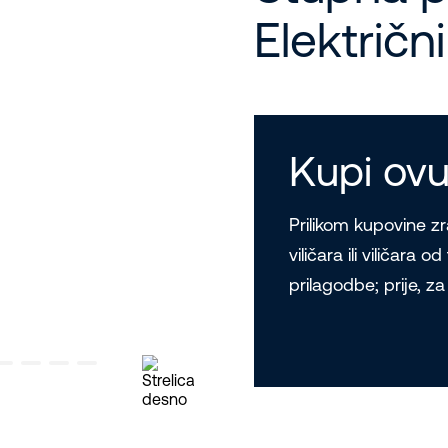
Električn
Kupi ovu
Prilikom kupovine z
viličara ili viličara 
prilagodbe; prije, z