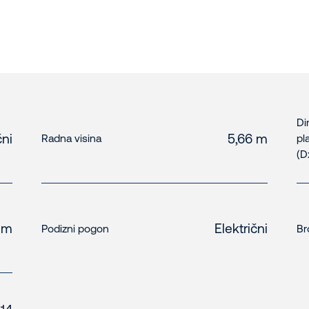
Di
čni
5,66 m
Radna visina
pl
(D
 m
Električni
Podizni pogon
Br