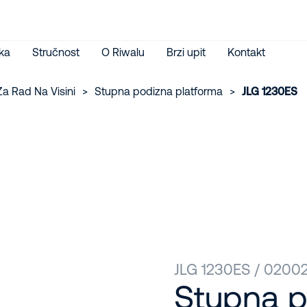
ka
Stručnost
O Riwalu
Brzi upit
Kontakt
Za Rad Na Visini
>
Stupna podizna platforma
>
JLG 1230ES
JLG 1230ES / 0200
Stupna p