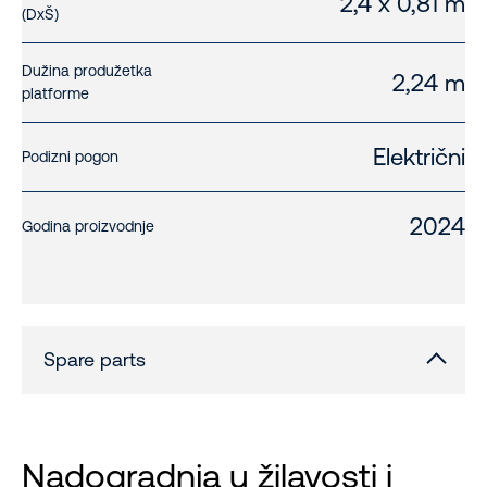
2,4 x 0,81 m
(DxŠ)
Dužina produžetka
2,24 m
platforme
Električni
Podizni pogon
2024
Godina proizvodnje
Spare parts
Nadogradnja u žilavosti i