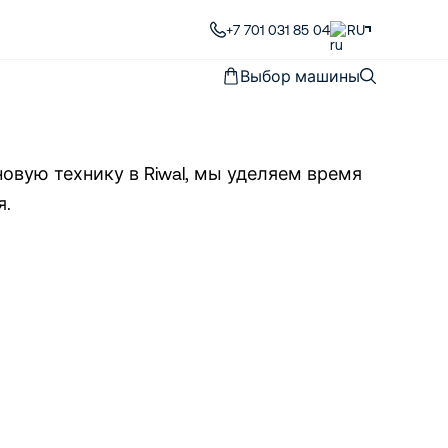
+7 701 031 85 04
RU
Выбор машины
овую технику в Riwal, мы уделяем время
я.