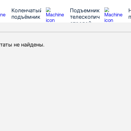
Коленчатый
Подъемник с
подъёмник
телескопической
стрелой
таты не найдены.