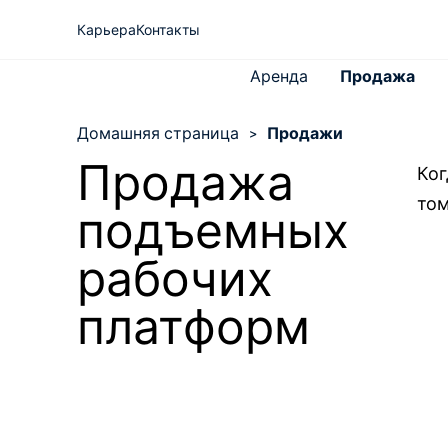
Карьера
Контакты
Аренда
Продажа
Домашняя страница
>
Продажи
Продажа
Ког
том
O Riwal
подъемных
Все подъемные рабочие
Экспертиза
платформы
Новости
Телескопические погрузчики
рабочих
платформ