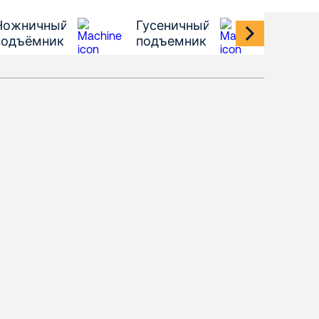
Ножничный
Гусеничный
Подъё
подъёмник
подъемник
паук