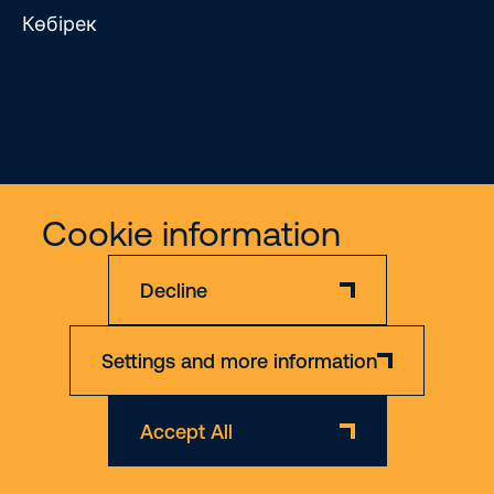
Көбірек
Жауапкершіліктен бас тарту
Құпиялылық саясаты
Cookie information
© 2026 Riwal - All rights reserved
Decline
Settings and more information
Accept All