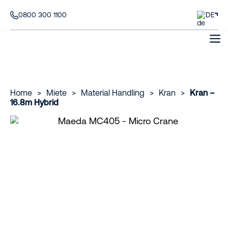
0800 300 1100
DE
Home
>
Miete
>
Material Handling
>
Kran
>
Kran –
16.8m Hybrid