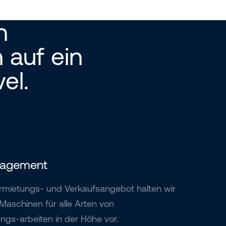
n
 auf ein
el.
anagement
rmietungs- und Verkaufsangebot halten wir
aschinen für alle Arten von
gs-arbeiten in der Höhe vor.