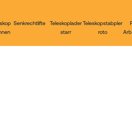
eskop
Senkrechtlifte
Teleskoplader
Teleskopstabpler
hnen
starr
roto
Arb