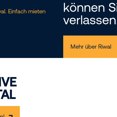
können Si
al. Einfach mieten
verlassen
Mehr über Riwal
IVE
AL
n!