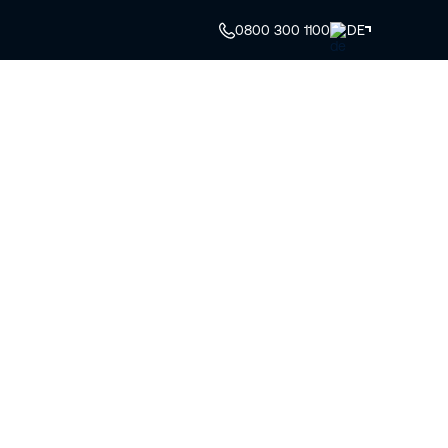
0800 300 1100
DE
Maschinenauswahl
My Riwal