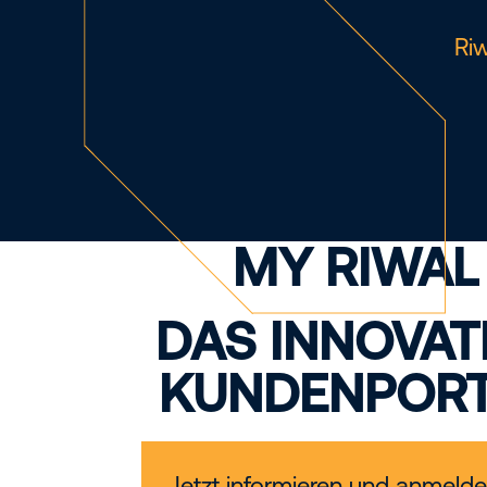
Riw
MY RIWAL
DAS INNOVAT
KUNDENPORT
Jetzt informieren und anmelde