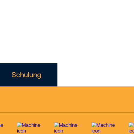
r für
angstechni
Schulung