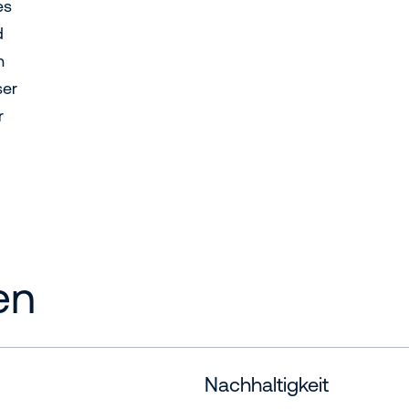
es
d
h
ser
r
en
Nachhaltigkeit