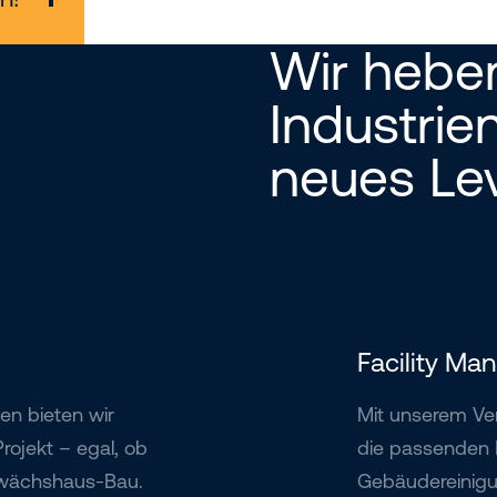
Wir hebe
Industrien
neues Lev
Facility M
en bieten wir
Mit unserem Ve
rojekt – egal, ob
die passenden M
ewächshaus-Bau.
Gebäudereinigun