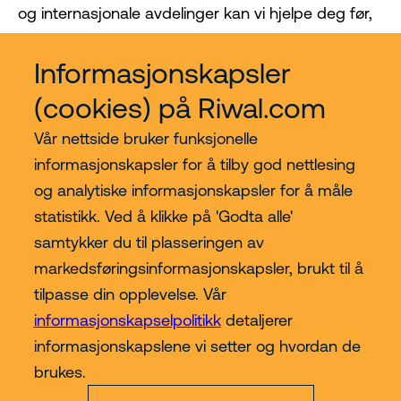
og internasjonale avdelinger kan vi hjelpe deg før,
under og etter kjøpet. Vi holder oss involvert!
Informasjonskapsler
(cookies) på Riwal.com
Vår nettside bruker funksjonelle
informasjonskapsler for å tilby god nettlesing
og analytiske informasjonskapsler for å måle
statistikk. Ved å klikke på 'Godta alle'
samtykker du til plasseringen av
Kjøp hos Riwal Norge
markedsføringsinformasjonskapsler, brukt til å
tilpasse din opplevelse. Vår
Contact
informasjonskapselpolitikk
detaljerer
informasjonskapslene vi setter og hvordan de
Mer
brukes.