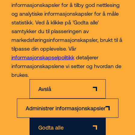
informasjonskapsler for å tilby god nettlesing
og analytiske informasjonskapsler for å måle
statistikk. Ved å klikke på 'Godta alle'
samtykker du til plasseringen av
Kjøp hos Riwal Norge
markedsføringsinformasjonskapsler, brukt til å
tilpasse din opplevelse. Vår
Contact
informasjonskapselpolitikk
detaljerer
informasjonskapslene vi setter og hvordan de
Mer
brukes.
Avslå
Administrer informasjonskapsler
Ansvarsfraskrivelse
Personvern- og informasjonskapsler
Org nr 891 223 862
Godta alle
© 2026 Riwal - All rights reserved