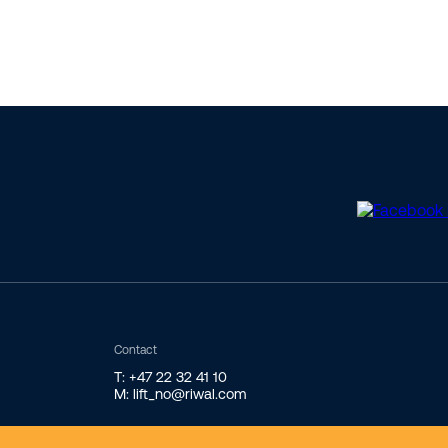
Contact
T: +47 22 32 41 10
M: lift_no@riwal.com