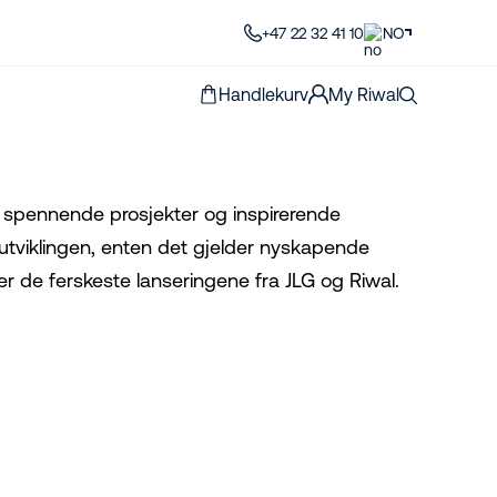
+47 22 32 41 10
NO
Handlekurv
My Riwal
l spennende prosjekter og inspirerende
v utviklingen, enten det gjelder nyskapende
r de ferskeste lanseringene fra JLG og Riwal.