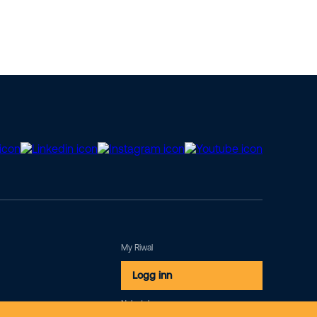
My Riwal
Logg inn
Nyhetsbrev