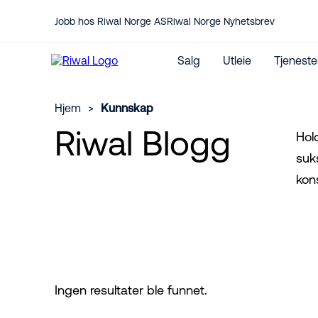
Jobb hos Riwal Norge AS
Riwal Norge Nyhetsbrev
Salg
Utleie
Tjeneste
Hjem
>
Kunnskap
Riwal Blogg
Hol
Kontakt oss her
suk
Service
Jeg vil kjøpe lift
Medarbeidere
Reservedeler
kon
Nye maskiner
CO₂-utslippskalkulator
Brukte maskiner
Internasjonal utleie
JLG Forhandler
Ingen resultater ble funnet.