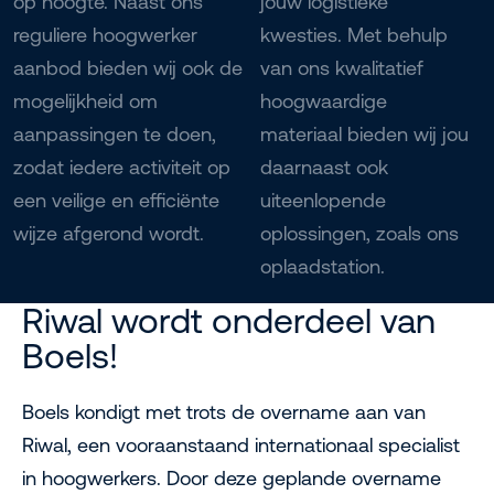
op hoogte. Naast ons
jouw logistieke
reguliere hoogwerker
kwesties. Met behulp
aanbod bieden wij ook de
van ons kwalitatief
mogelijkheid om
hoogwaardige
aanpassingen te doen,
materiaal bieden wij jou
zodat iedere activiteit op
daarnaast ook
een veilige en efficiënte
uiteenlopende
wijze afgerond wordt.
oplossingen, zoals ons
oplaadstation.
Riwal wordt onderdeel van
Boels!
Boels kondigt met trots de overname aan van
Riwal, een vooraanstaand internationaal specialist
in hoogwerkers. Door deze geplande overname