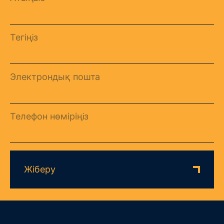
Тегіңiз
Электрондық пошта
Телефон нөміріңiз
Жіберу