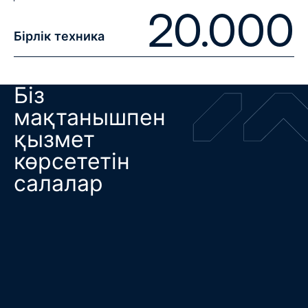
20.000
Бірлік техника
Біз
мақтанышпен
қызмет
көрсететін
салалар