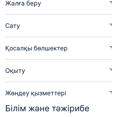
Жалға беру
Сату
Қосалқы бөлшектер
Оқыту
Жөндеу қызметтері
Білім және тәжірибе