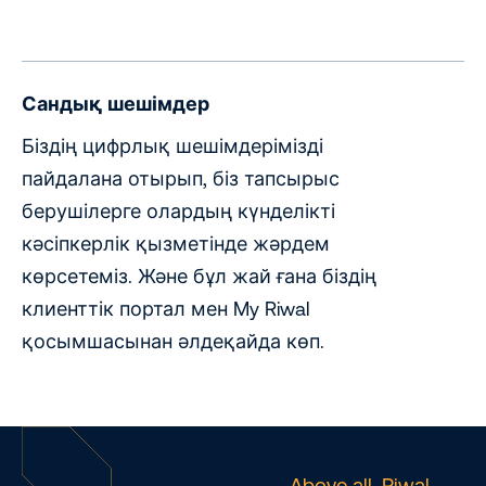
Сандық шешімдер
Біздің цифрлық шешімдерімізді
пайдалана отырып, біз тапсырыс
берушілерге олардың күнделікті
кәсіпкерлік қызметінде жәрдем
көрсетеміз. Және бұл жай ғана біздің
клиенттік портал мен My Riwal
қосымшасынан әлдеқайда көп.
Above all. Riwal