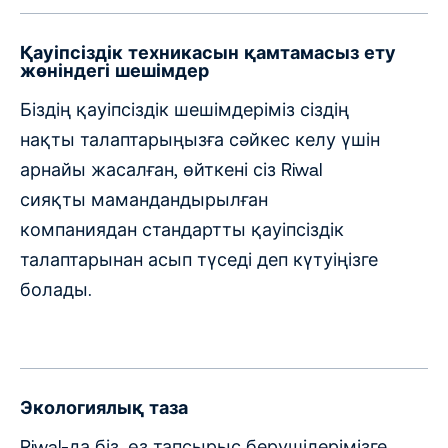
Қауіпсіздік техникасын қамтамасыз ету
жөніндегі шешімдер
Біздің қауіпсіздік шешімдеріміз сіздің
нақты талаптарыңызға сәйкес келу үшін
арнайы жасалған, өйткені сіз Riwal
сияқты мамандандырылған
компаниядан стандартты қауіпсіздік
талаптарынан асып түседі деп күтуіңізге
болады.
Экологиялық таза
Riwal-да біз, өз тапсырыс берушілерімізге