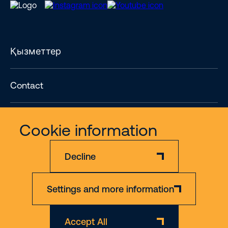
Қызметтер
Contact
Көбірек
Cookie information
Decline
Settings and more information
Жауапкершіліктен бас тарту
Құпиялылық саясаты
Accept All
© 2026 Riwal - All rights reserved