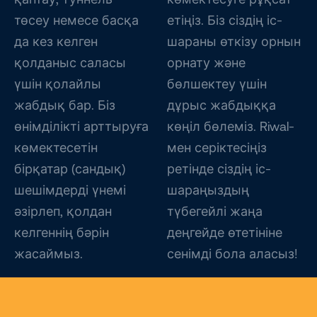
төсеу немесе басқа
етіңіз. Біз сіздің іс-
да кез келген
шараны өткізу орнын
қолданыс саласы
орнату және
үшін қолайлы
бөлшектеу үшін
жабдық бар. Біз
дұрыс жабдыққа
өнімділікті арттыруға
көңіл бөлеміз. Riwal-
көмектесетін
мен серіктесіңіз
бірқатар (сандық)
ретінде сіздің іс-
шешімдерді үнемі
шараңыздың
әзірлеп, қолдан
түбегейлі жаңа
келгеннің бәрін
деңгейде өтетініне
жасаймыз.
сенімді бола аласыз!