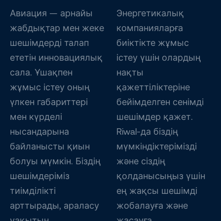
Авиация — арнайы
Энергетикалық
жабдықтар мен жеке
компанияларға
шешімдерді талап
биіктікте жұмыс
ететін инновациялық
істеу үшін олардың
сала. Ұшақпен
нақты
жұмыс істеу оның
қажеттіліктеріне
үлкен габариттері
бейімделген сенімді
мен күрделі
шешімдер қажет.
нысандарына
Riwal-да біздің
байланысты қиын
мүмкіндіктерімізді
болуы мүмкін. Біздің
және сіздің
шешімдеріміз
қолданысыңыз үшін
тиімділікті
ең жақсы шешімді
арттырады, араласу
жобалауға және
уақытын
жасауға