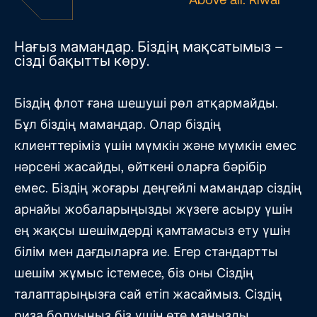
Нағыз мамандар. Біздің мақсатымыз –
сізді бақытты көру.
Біздің флот ғана шешуші рөл атқармайды.
Бұл біздің мамандар. Олар біздің
клиенттеріміз үшін мүмкін және мүмкін емес
нәрсені жасайды, өйткені оларға бәрібір
емес. Біздің жоғары деңгейлі мамандар сіздің
арнайы жобаларыңызды жүзеге асыру үшін
ең жақсы шешімдерді қамтамасыз ету үшін
білім мен дағдыларға ие. Егер стандартты
шешім жұмыс істемесе, біз оны Сіздің
талаптарыңызға сай етіп жасаймыз. Сіздің
риза болуыңыз біз үшін өте маңызды.