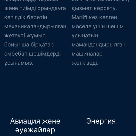
және тиімді орындауға
қызмет көрсету.
кепілдік беретін
Manlift кез келген
механикаландырылған
мәселе үшін шешім
жетекті жұмыс
ұсынатын
бойынша бірқатар
мамандандырылған
әмбебап шешімдерді
машиналар
ұсынамыз.
жеткізеді.
Авиация және
Энергия
әуежайлар