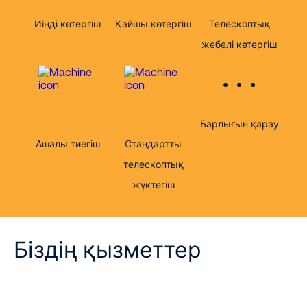
Иінді көтергіш
Қайшы көтергіш
Телескоптық
жебелі көтергіш
Барлығын қарау
Ашалы тиегіш
Стандартты
телескоптық
жүктегіш
Біздің қызметтер