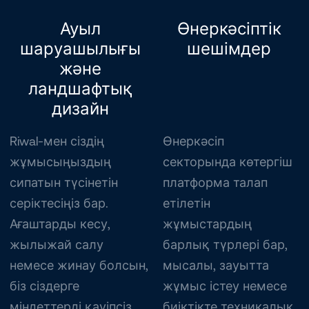
Ауыл
Өнеркәсіптік
шаруашылығы
шешімдер
және
ландшафтық
дизайн
Riwal-мен сіздің
Өнеркәсіп
жұмысыңыздың
секторында көтергіш
сипатын түсінетін
платформа талап
серіктесіңіз бар.
етілетін
Ағаштарды кесу,
жұмыстардың
жылыжай салу
барлық түрлері бар,
немесе жинау болсын,
мысалы, зауытта
біз сіздерге
жұмыс істеу немесе
міндеттерді қауіпсіз
биіктікте техникалық