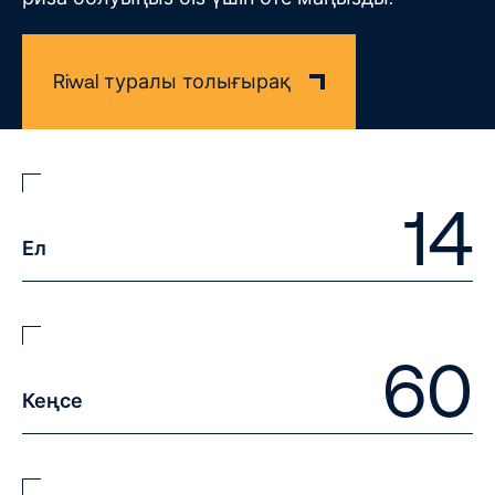
Riwal туралы толығырақ
14
Ел
60
Кеңсе