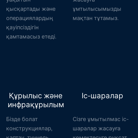
қысқартады және
ұмтылысымызды
операциялардың
мақтан тұтамыз.
қауіпсіздігін
қамтамасыз етеді.
Құрылыс және
Іс-шаралар
инфрақұрылым
Бізде болат
Сізге ұмытылмас іс-
конструкциялар,
шаралар жасауға
қаптау, туннель
көмектесуге рұқсат