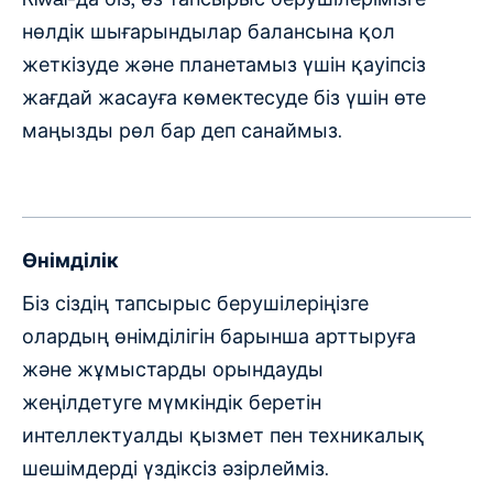
нөлдік шығарындылар балансына қол
жеткізуде және планетамыз үшін қауіпсіз
жағдай жасауға көмектесуде біз үшін өте
маңызды рөл бар деп санаймыз.
Өнімділік
Біз сіздің тапсырыс берушілеріңізге
олардың өнімділігін барынша арттыруға
және жұмыстарды орындауды
жеңілдетуге мүмкіндік беретін
интеллектуалды қызмет пен техникалық
шешімдерді үздіксіз әзірлейміз.