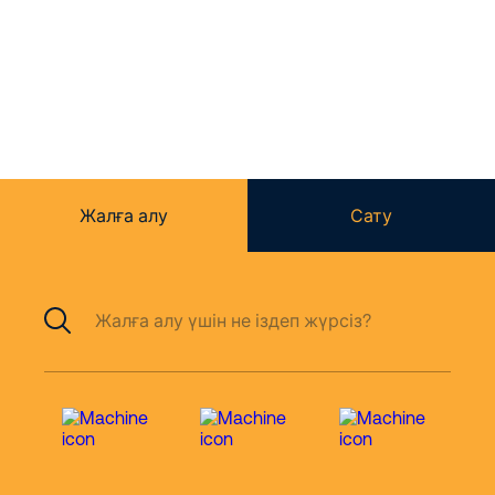
Биіктікте жұмыс
істейтін мамандар
Жалға алу
Сату