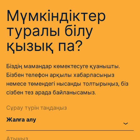
Мүмкіндіктер
туралы білу
қызық па?
Біздің мамандар көмектесуге қуанышты.
Бізбен телефон арқылы хабарласыңыз
немесе төмендегі нысанды толтырыңыз, біз
сізбен тез арада байланысамыз.
Сұрау түрін таңдаңыз
Атыңыз