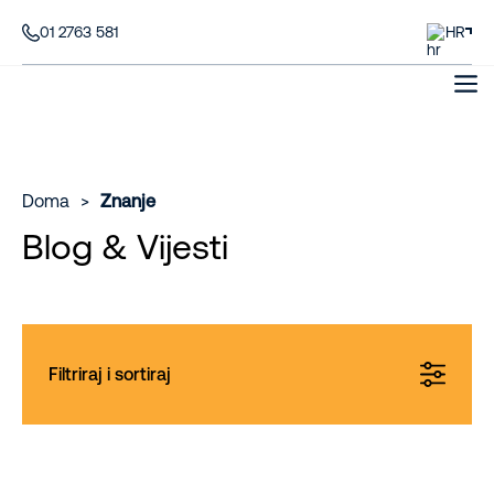
01 2763 581
HR
Doma
>
Znanje
Blog & Vijesti
Filtriraj i sortiraj