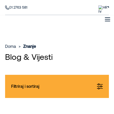
01 2763 581
HR
Doma
>
Znanje
Blog & Vijesti
Filtriraj i sortiraj