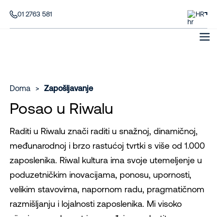
01 2763 581
HR
Doma
>
Zapošljavanje
Posao u Riwalu
Raditi u Riwalu znači raditi u snažnoj, dinamičnoj,
međunarodnoj i brzo rastućoj tvrtki s više od 1.000
zaposlenika. Riwal kultura ima svoje utemeljenje u
poduzetničkim inovacijama, ponosu, upornosti,
velikim stavovima, napornom radu, pragmatičnom
razmišljanju i lojalnosti zaposlenika. Mi visoko