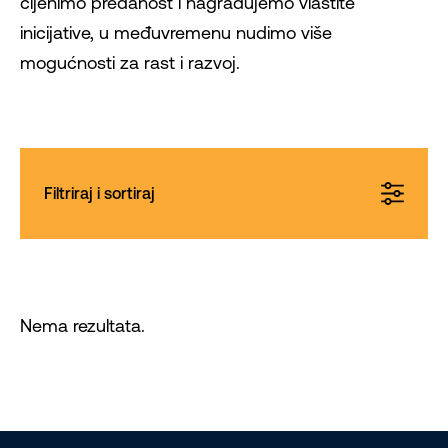
cijenimo predanost i nagrađujemo vlastite
inicijative, u međuvremenu nudimo više
mogućnosti za rast i razvoj.
Filtriraj i sortiraj
Nema rezultata.