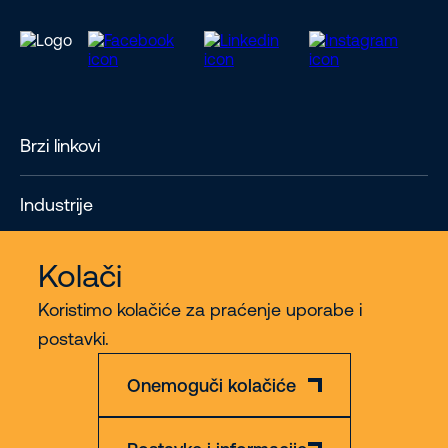
Brzi linkovi
Industrije
Contact
Kolači
Koristimo kolačiće za praćenje uporabe i
Više
postavki.
Onemoguči kolačiće