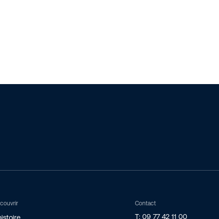
couvrir
Contact
T: 09 77 42 11 00
istoire