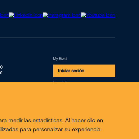
My Riwal
50
Iniciar sesión
m
Newsletter
Apúntate
ra medir las estadísticas. Al hacer clic en
lizadas para personalizar su experiencia.