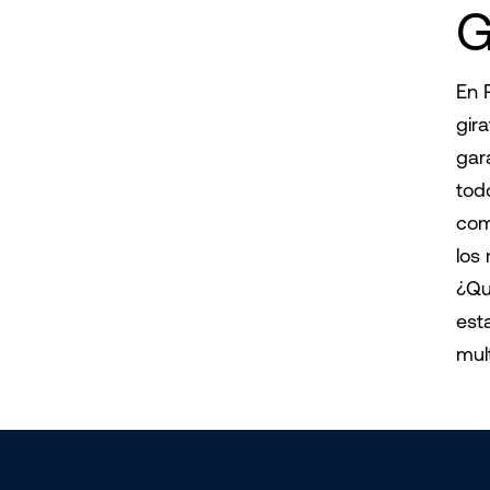
G
En 
gir
gar
tod
com
los
¿Qu
est
mul