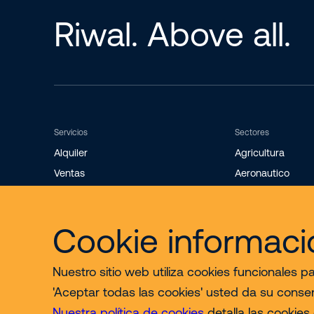
Riwal. Above all.
Servicios
Sectores
Alquiler
Agricultura
Ventas
Aeronautico
Repuestos
Limpieza
Mantenimiento
Contrucción
Cookie informaci
Formación
Centro de Datos
Nuestro sitio web utiliza cookies funcionales p
'Aceptar todas las cookies' usted da su consen
Nuestra política de cookies
detalla las cookies