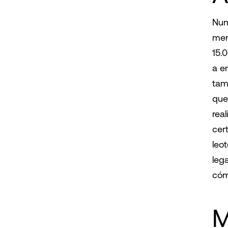
Num
mer
15.
a e
tam
que
rea
cer
leo
leg
cóm
M