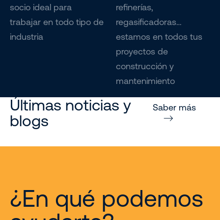
socio ideal para
refinerías,
trabajar en todo tipo de
regasificadoras…
industria
estamos en todos tus
proyectos de
construcción y
mantenimiento
Últimas noticias y
Saber más
blogs
¿En qué podemos