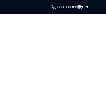
0800 300 1100
DE
Maschinenauswahl
My Riwal