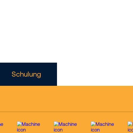
r für
angstechni
Schulung