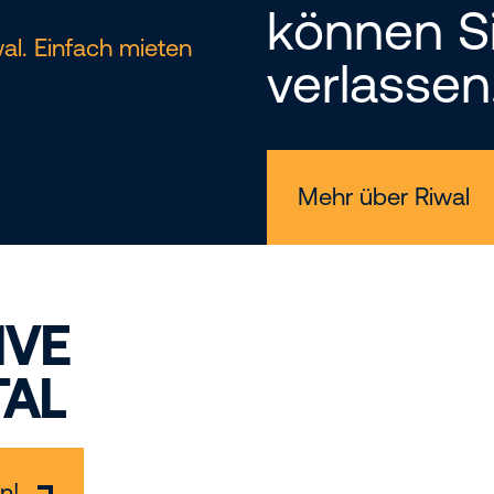
können Si
al. Einfach mieten
verlassen
Mehr über Riwal
IVE
AL
n!