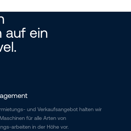
n
 auf ein
el.
anagement
rmietungs- und Verkaufsangebot halten wir
aschinen für alle Arten von
gs-arbeiten in der Höhe vor.