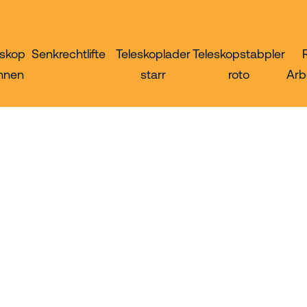
eskop
Senkrechtlifte
Teleskoplader
Teleskopstabpler
hnen
starr
roto
Arb