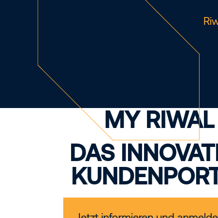
Riw
MY RIWAL
DAS INNOVAT
KUNDENPORT
Jetzt informieren und anmelde