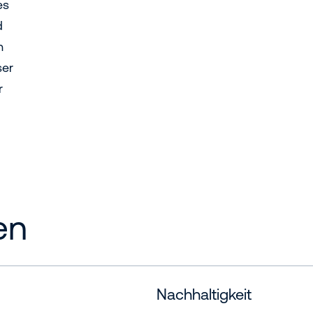
es
d
h
ser
r
en
Nachhaltigkeit