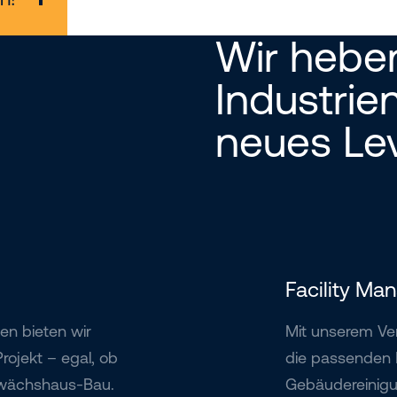
Wir hebe
Industrien
neues Lev
Facility M
en bieten wir
Mit unserem Ve
rojekt – egal, ob
die passenden M
ewächshaus-Bau.
Gebäudereinigun