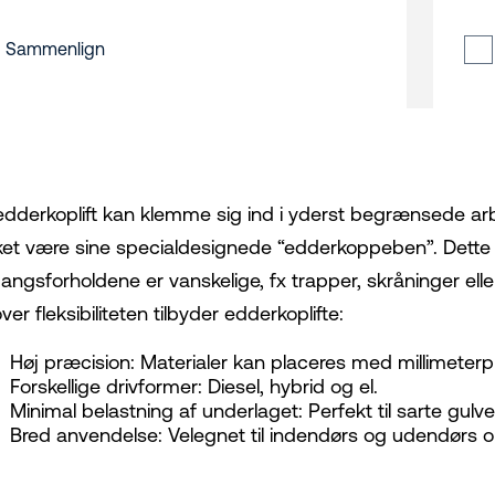
Sammenlign
edderkoplift kan klemme sig ind i yderst begrænsede ar
ket være sine specialdesignede “edderkoppeben”. Dette g
angsforholdene er vanskelige, fx trapper, skråninger ell
er fleksibiliteten tilbyder edderkoplifte:
Høj præcision: Materialer kan placeres med millimeterp
Forskellige drivformer: Diesel, hybrid og el.
Minimal belastning af underlaget: Perfekt til sarte gulv
Bred anvendelse: Velegnet til indendørs og udendørs 