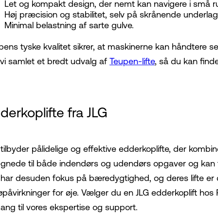
Let og kompakt design, der nemt kan navigere i små r
Høj præcision og stabilitet, selv på skrånende underlag
Minimal belastning af sarte gulve.
pens tyske kvalitet sikrer, at maskinerne kan håndtere 
 vi samlet et bredt udvalg af
Teupen-lifte
, så du kan find
derkoplifte fra JLG
tilbyder pålidelige og effektive edderkoplifte, der kombine
egnede til både indendørs og udendørs opgaver og kan ti
 har desuden fokus på bæredygtighed, og deres lifte er 
jøpåvirkninger for øje. Vælger du en JLG edderkoplift hos 
ang til vores ekspertise og support.