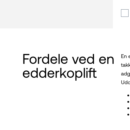
Fordele ved en
En 
tak
edderkoplift
adg
Udov