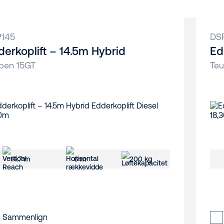
145
DS
derkoplift – 14.5m Hybrid
Ed
pen 15GT
Te
14.7 m
6 m
200 kg
Sammenlign