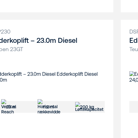
P230
DS
derkoplift – 23.0m Diesel
Ed
pen 23GT
Te
23 m
11.2 m
200 kg