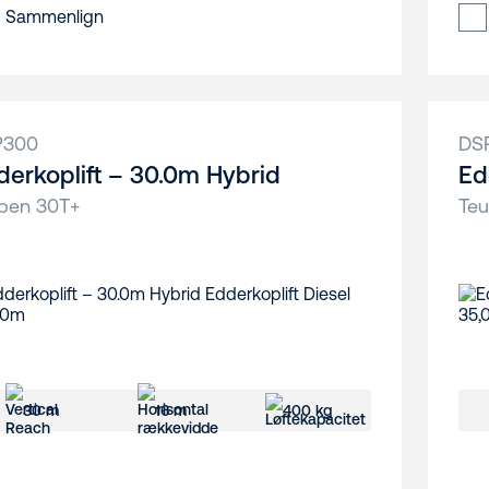
Sammenlign
P300
DS
derkoplift – 30.0m Hybrid
Ed
pen 30T+
Te
30 m
16 m
400 kg