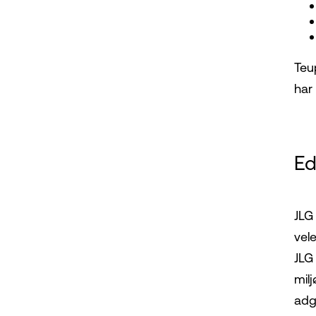
Teu
har
Ed
JLG 
vel
JLG
mil
adg