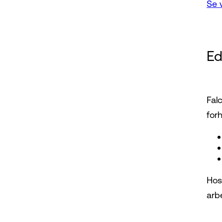
Se 
Ed
Fal
forh
Hos
arb