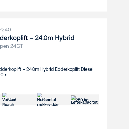
P240
derkoplift – 24.0m Hybrid
upen 24GT
24 m
12 m
250 kg