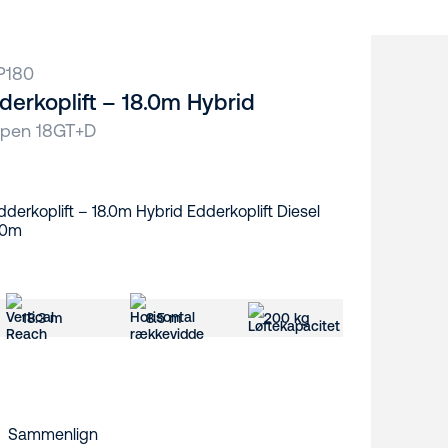
P180
derkoplift – 18.0m Hybrid
upen 18GT+D
18.3 m
8.5 m
200 kg
Sammenlign