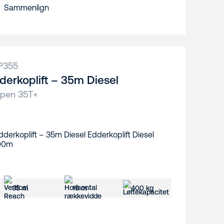
Sammenlign
P355
derkoplift – 35m Diesel
upen 35T+
35 m
16 m
400 kg