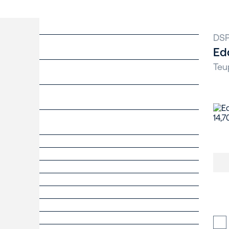
DSP
Ed
Teu