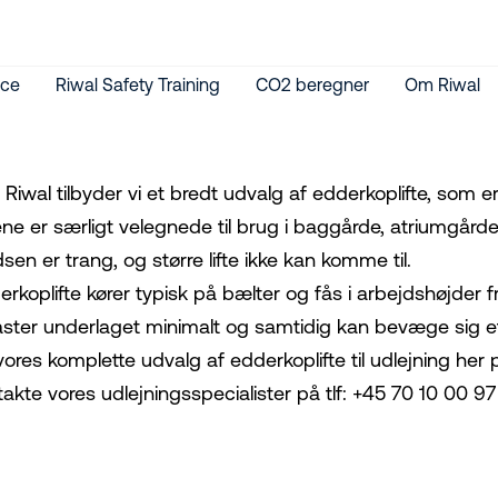
ice
Riwal Safety Training
CO2 beregner
Om Riwal
Riwal tilbyder vi et bredt udvalg af edderkoplifte, som er
tene er særligt velegnede til brug i baggårde, atriumgår
sen er trang, og større lifte ikke kan komme til.
rkoplifte kører typisk på bælter og fås i arbejdshøjder fra
aster underlaget minimalt og samtidig kan bevæge sig ef
vores komplette udvalg af edderkoplifte til udlejning her 
akte vores udlejningsspecialister på tlf: +45 70 10 00 97 