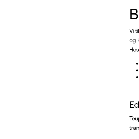
B
Vi 
og 
Hos
Ed
Teu
tra