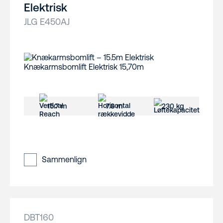
Elektrisk
JLG E450AJ
15.7 m
7.8 m
230 kg
Sammenlign
DBT160