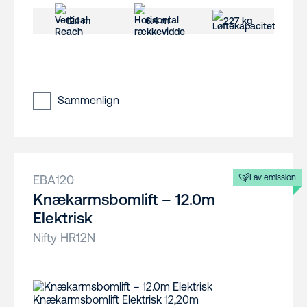
12.1 m
6.4 m
227 kg
Sammenlign
EBA120
Lav emission
Knækarmsbomlift – 12.0m
Elektrisk
Nifty HR12N