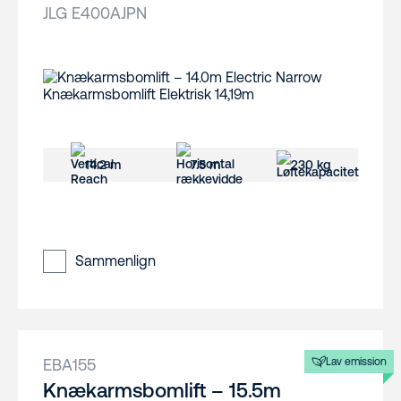
JLG E400AJPN
14.2 m
7.5 m
230 kg
Sammenlign
EBA155
Lav emission
Knækarmsbomlift – 15.5m