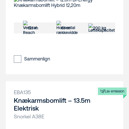
12.1 m
6.1 m
200 kg
Sammenlign
EBA135
Lav emission
Knækarmsbomlift – 13.5m
Elektrisk
Snorkel A38E