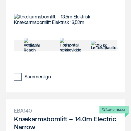
13.5 m
6 m
215 kg
Sammenlign
EBA140
Lav emission
Knækarmsbomlift – 14.0m Electric
Narrow