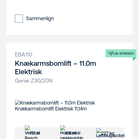
Sammenlign
EBA110
Lav emission
Knækarmsbomlift – 11.0m
Elektrisk
Genie Z30/20N
11.1 m
6.5 m
227 kg