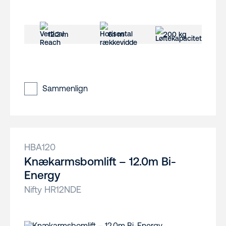
12.2 m
6.1 m
200 kg
Sammenlign
HBA120
Knækarmsbomlift – 12.0m Bi-
Energy
Nifty HR12NDE