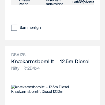
11.9 m
6.7 m
230 kg
Sammenlign
DBA125
Knækarmsbomlift – 12.5m Diesel
Nifty HR12D4x4