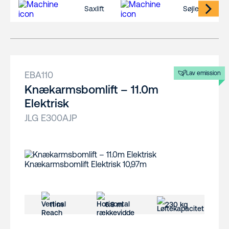
Saxlift
Søjlelift
EBA110
Lav emission
Knækarmsbomlift – 11.0m
Elektrisk
JLG E300AJP
11 m
6.8 m
230 kg