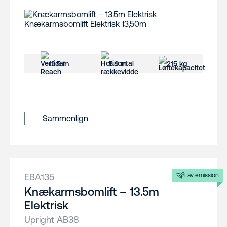
13.5 m
5.9 m
215 kg
Sammenlign
EBA135
Lav emission
Knækarmsbomlift – 13.5m
Elektrisk
Upright AB38