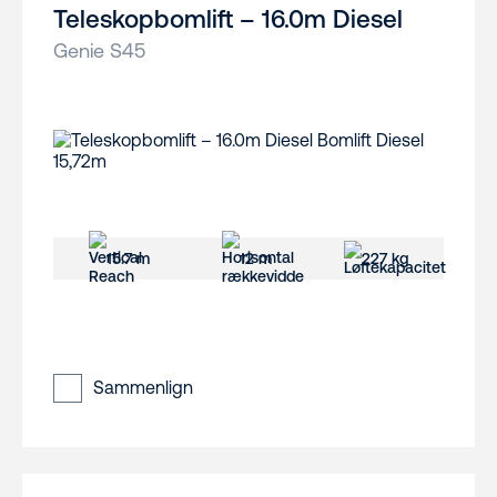
Teleskopbomlift – 16.0m Diesel
Genie S45
15.7 m
12 m
227 kg
Sammenlign