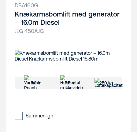
DBA160G
Knækarmsbomlift med generator
– 16.0m Diesel
JLG 450AJG
15.8 m
7.5 m
250 kg
Sammenlign