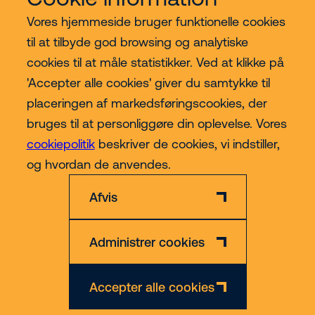
Vores hjemmeside bruger funktionelle cookies
Vores services
til at tilbyde god browsing og analytiske
cookies til at måle statistikker. Ved at klikke på
Lift kategorier
'Accepter alle cookies' giver du samtykke til
placeringen af markedsføringscookies, der
Contact
bruges til at personliggøre din oplevelse. Vores
cookiepolitik
beskriver de cookies, vi indstiller,
Mere
og hvordan de anvendes.
Afvis
Administrer cookies
Privatlivs- og Cookiepolitik
Ansvarsfraskrivelse
CVR nr. 30609492
Accepter alle cookies
© 2026 Riwal - All rights reserved