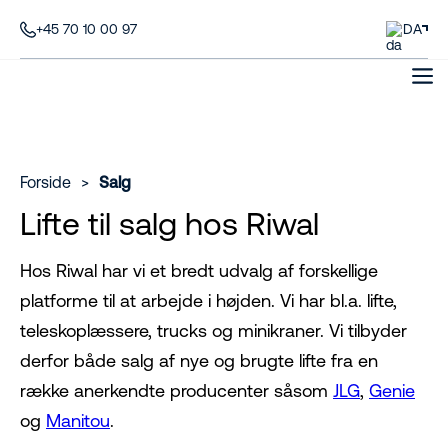
+45 70 10 00 97
DA
Forside
>
Salg
Lifte til salg hos Riwal
Hos Riwal har vi et bredt udvalg af forskellige
platforme til at arbejde i højden. Vi har bl.a. lifte,
teleskoplæssere, trucks og minikraner. Vi tilbyder
derfor både salg af nye og brugte lifte fra en
række anerkendte producenter såsom
JLG
,
Genie
og
Manitou
.