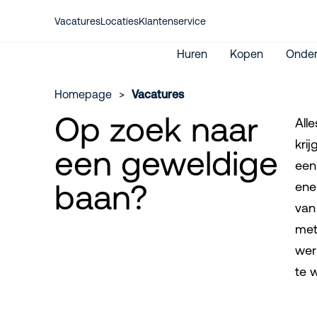
Vacatures
Locaties
Klantenservice
Huren
Kopen
Onder
Homepage
>
Vacatures
Op zoek naar
All
kri
Hoogwerkers
een geweldige
My Riwal Parts webshop
Hoogwerkers
Verreikers
Registreren Riwal Parts
een
Verreikers & Heftrucks
Heftrucks
JLG
My Riwal klantportaal
baan?
ene
Genie
Huurwijzer
Skyjack
van
Internationale verhuur
Storingsdienst
met
wer
te 