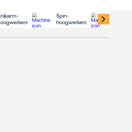
Knikarm-
Spin-
Mast-
hoogwerkers
hoogwerkers
hoogw