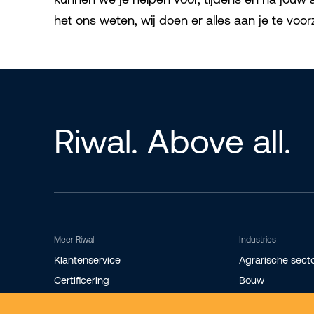
het ons weten, wij doen er alles aan je te voo
Riwal. Above all.
Meer Riwal
Industries
Klantenservice
Agrarische sect
Certificering
Bouw
Storingsdienst
Evenementen