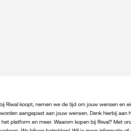
j Riwal koopt, nemen we de tijd om jouw wensen en eise
g worden aangepast aan jouw wensen. Denk hierbij aan 
op het platform en meer. Waarom kopen bij Riwal? Met onz
ankoop. We blijven betrokken! Wil je meer informatie of s