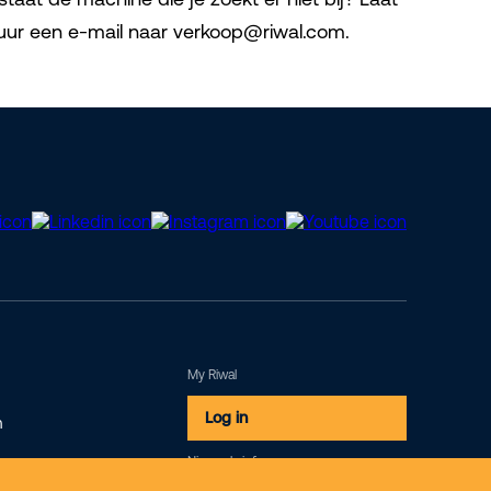
stuur een e-mail naar verkoop@riwal.com.
My Riwal
Log in
m
Nieuwsbrief